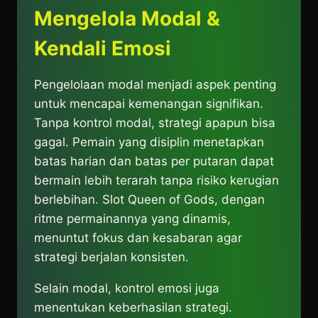
Mengelola Modal &
Kendali Emosi
Pengelolaan modal menjadi aspek penting
untuk mencapai kemenangan signifikan.
Tanpa kontrol modal, strategi apapun bisa
gagal. Pemain yang disiplin menetapkan
batas harian dan batas per putaran dapat
bermain lebih terarah tanpa risiko kerugian
berlebihan. Slot Queen of Gods, dengan
ritme permainannya yang dinamis,
menuntut fokus dan kesabaran agar
strategi berjalan konsisten.
Selain modal, kontrol emosi juga
menentukan keberhasilan strategi.