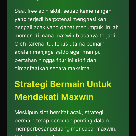
Saat free spin aktif, setiap kemenangan
yang terjadi berpotensi menghasilkan
pengali acak yang dapat menumpuk. Inilah
momen di mana maxwin biasanya terjadi.
Oleh karena itu, fokus utama pemain
adalah menjaga saldo agar mampu
bertahan hingga fitur ini aktif dan
dimanfaatkan secara maksimal.
Strategi Bermain Untuk
Mendekati Maxwin
Meskipun slot bersifat acak, strategi
bermain tetap berperan penting dalam
memperbesar peluang mencapai maxwin.