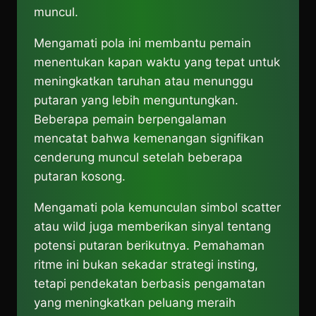
muncul.
Mengamati pola ini membantu pemain
menentukan kapan waktu yang tepat untuk
meningkatkan taruhan atau menunggu
putaran yang lebih menguntungkan.
Beberapa pemain berpengalaman
mencatat bahwa kemenangan signifikan
cenderung muncul setelah beberapa
putaran kosong.
Mengamati pola kemunculan simbol scatter
atau wild juga memberikan sinyal tentang
potensi putaran berikutnya. Pemahaman
ritme ini bukan sekadar strategi insting,
tetapi pendekatan berbasis pengamatan
yang meningkatkan peluang meraih