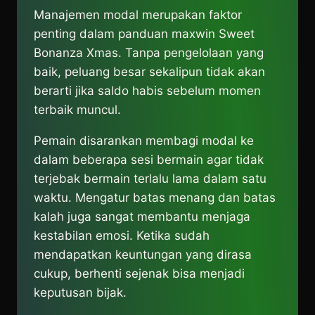
Manajemen modal merupakan faktor
penting dalam panduan maxwin Sweet
Bonanza Xmas. Tanpa pengelolaan yang
baik, peluang besar sekalipun tidak akan
berarti jika saldo habis sebelum momen
terbaik muncul.
Pemain disarankan membagi modal ke
dalam beberapa sesi bermain agar tidak
terjebak bermain terlalu lama dalam satu
waktu. Mengatur batas menang dan batas
kalah juga sangat membantu menjaga
kestabilan emosi. Ketika sudah
mendapatkan keuntungan yang dirasa
cukup, berhenti sejenak bisa menjadi
keputusan bijak.