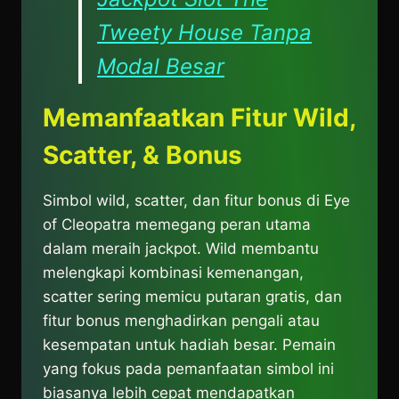
Tweety House Tanpa
Modal Besar
Memanfaatkan Fitur Wild,
Scatter, & Bonus
Simbol wild, scatter, dan fitur bonus di Eye
of Cleopatra memegang peran utama
dalam meraih jackpot. Wild membantu
melengkapi kombinasi kemenangan,
scatter sering memicu putaran gratis, dan
fitur bonus menghadirkan pengali atau
kesempatan untuk hadiah besar. Pemain
yang fokus pada pemanfaatan simbol ini
biasanya lebih cepat mendapatkan