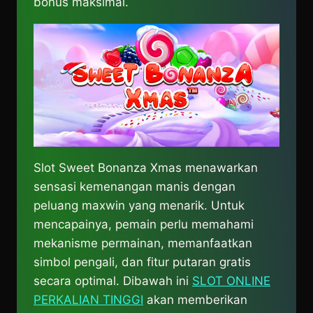
bonus maksimal.
Slot Sweet Bonanza Xmas menawarkan
sensasi kemenangan manis dengan
peluang maxwin yang menarik. Untuk
mencapainya, pemain perlu memahami
mekanisme permainan, memanfaatkan
simbol pengali, dan fitur putaran gratis
secara optimal. Dibawah ini
SLOT ONLINE
PERKALIAN TINGGI
akan memberikan