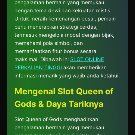
pengalaman bermain yang memukau
dengan tema dewi dan kekuatan mistis.
Untuk meraih kemenangan besar, pemain
perlu menerapkan strategi cerdas,
termasuk mengelola modal dengan bijak,
memahami pola simbol, dan
memanfaatkan fitur bonus secara
maksimal. Dibawah ini
SLOT ONLINE
PERKALIAN TINGGI
akan memberikan
informasi menarik yang wajib anda ketahui.
Mengenal Slot Queen of
Gods & Daya Tariknya
Slot Queen of Gods menghadirkan
pengalaman bermain yang memukau