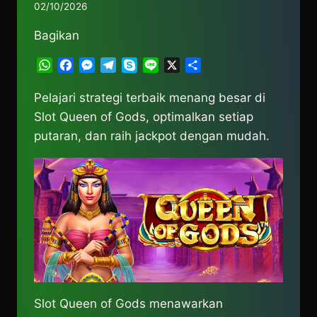
02/10/2026
Bagikan
WhatsApp
Facebook
Messenger
Telegram
Skype
Line
X
Share
Pelajari strategi terbaik menang besar di
Slot Queen of Gods, optimalkan setiap
putaran, dan raih jackpot dengan mudah.
Slot Queen of Gods menawarkan