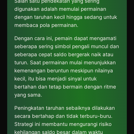
Salah satu pendekatan yang sering
digunakan adalah memulai permainan
dengan taruhan kecil hingga sedang untuk
membaca pola permainan.
Dengan cara ini, pemain dapat mengamati
seberapa sering simbol pengali muncul dan
seberapa cepat saldo bergerak naik atau
turun. Saat permainan mulai menunjukkan
kemenangan beruntun meskipun nilainya
kecil, itu bisa menjadi sinyal untuk
bertahan dan tetap bermain dengan ritme
yang sama.
Peningkatan taruhan sebaiknya dilakukan
secara bertahap dan tidak terburu-buru.
Strategi ini membantu mengurangi risiko
kehilangan saldo besar dalam waktu