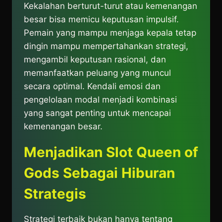
Kekalahan berturut-turut atau kemenangan
besar bisa memicu keputusan impulsif.
Pemain yang mampu menjaga kepala tetap
dingin mampu mempertahankan strategi,
mengambil keputusan rasional, dan
memanfaatkan peluang yang muncul
secara optimal. Kendali emosi dan
pengelolaan modal menjadi kombinasi
yang sangat penting untuk mencapai
kemenangan besar.
Menjadikan Slot Queen of
Gods Sebagai Hiburan
Strategis
Strategi terbaik bukan hanya tentang