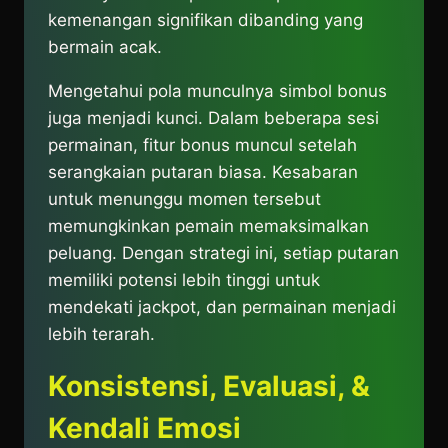
kemenangan signifikan dibanding yang
bermain acak.
Mengetahui pola munculnya simbol bonus
juga menjadi kunci. Dalam beberapa sesi
permainan, fitur bonus muncul setelah
serangkaian putaran biasa. Kesabaran
untuk menunggu momen tersebut
memungkinkan pemain memaksimalkan
peluang. Dengan strategi ini, setiap putaran
memiliki potensi lebih tinggi untuk
mendekati jackpot, dan permainan menjadi
lebih terarah.
Konsistensi, Evaluasi, &
Kendali Emosi