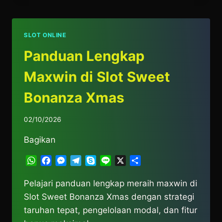
SLOT ONLINE
Panduan Lengkap
Maxwin di Slot Sweet
Bonanza Xmas
02/10/2026
Bagikan
WhatsApp
Facebook
Messenger
Telegram
Skype
Line
X
Share
Pelajari panduan lengkap meraih maxwin di
Slot Sweet Bonanza Xmas dengan strategi
taruhan tepat, pengelolaan modal, dan fitur