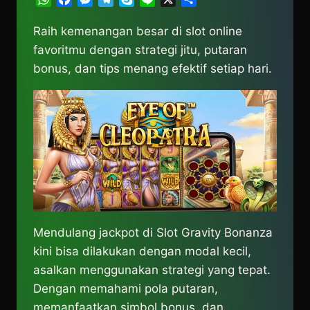
Raih kemenangan besar di slot online
favoritmu dengan strategi jitu, putaran
bonus, dan tips menang efektif setiap hari.
Mendulang jackpot di Slot Gravity Bonanza
kini bisa dilakukan dengan modal kecil,
asalkan menggunakan strategi yang tepat.
Dengan memahami pola putaran,
memanfaatkan simbol bonus, dan