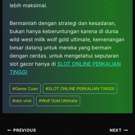
lebih maksimal.
Bermainlah dengan strategi dan kesadaran,
bukan hanya keberuntungan karena di dunia
wild west milik wolf gold ultimate, kemenangan
besar datang untuk mereka yang bermain
dengan cerdas. untuk mengetahui seputaran
slot gacor hanya di
SLOT ONLINE PERKALIAN
TINGGI
Post
#
Game Cuan
#
SLOT ONLINE PERKALIAN TINGGI
Tags:
#
slot viral
#
Wolf Gold Ultimate
Post
PREVIOUS
NEXT