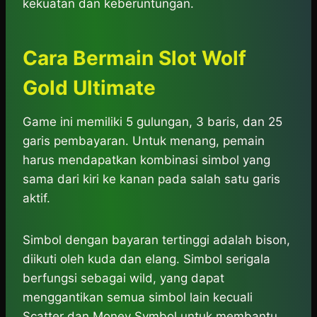
kekuatan dan keberuntungan.
Cara Bermain Slot Wolf
Gold Ultimate
Game ini memiliki 5 gulungan, 3 baris, dan 25
garis pembayaran. Untuk menang, pemain
harus mendapatkan kombinasi simbol yang
sama dari kiri ke kanan pada salah satu garis
aktif.
Simbol dengan bayaran tertinggi adalah bison,
diikuti oleh kuda dan elang. Simbol serigala
berfungsi sebagai wild, yang dapat
menggantikan semua simbol lain kecuali
Scatter dan Money Symbol untuk membantu