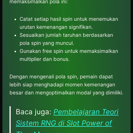
memaksimalkan pola ini:
Catat setiap hasil spin untuk menemukan
urutan kemenangan signifikan.
Sesuaikan jumlah taruhan berdasarkan
pola spin yang muncul.
Gunakan free spin untuk memaksimalkan
multiplier dan bonus.
Dengan mengenali pola spin, pemain dapat
lebih siap menghadapi momen kemenangan
besar dan mengoptimalkan modal yang dimiliki.
Baca juga:
Pembelajaran Teori
Sistem RNG di Slot Power of