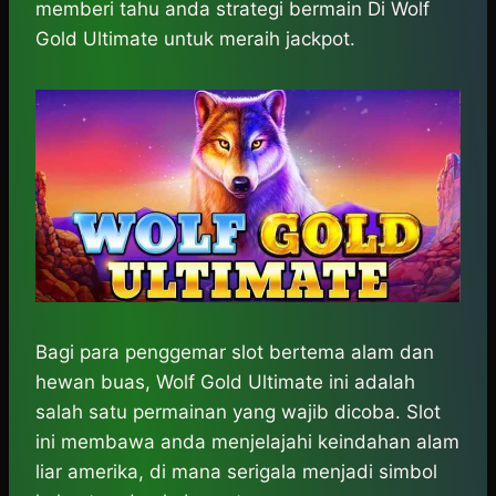
t
e
s
e
p
e
r
memberi tahu anda strategi bermain Di Wolf
s
b
e
g
e
e
Gold Ultimate untuk meraih jackpot.
A
o
n
r
p
o
g
a
p
k
e
m
r
Bagi para penggemar slot bertema alam dan
hewan buas, Wolf Gold Ultimate ini adalah
salah satu permainan yang wajib dicoba. Slot
ini membawa anda menjelajahi keindahan alam
liar amerika, di mana serigala menjadi simbol