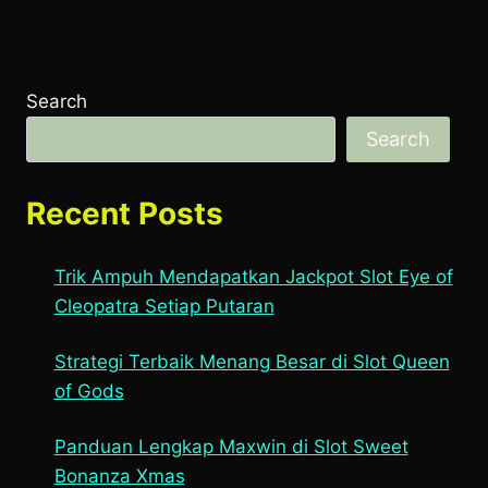
Search
Search
Recent Posts
Trik Ampuh Mendapatkan Jackpot Slot Eye of
Cleopatra Setiap Putaran
Strategi Terbaik Menang Besar di Slot Queen
of Gods
Panduan Lengkap Maxwin di Slot Sweet
Bonanza Xmas