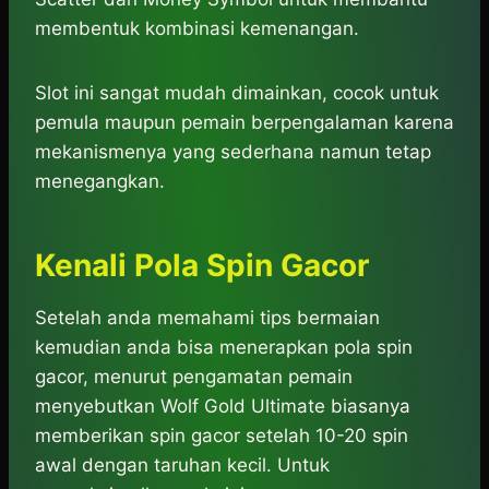
membentuk kombinasi kemenangan.
Slot ini sangat mudah dimainkan, cocok untuk
pemula maupun pemain berpengalaman karena
mekanismenya yang sederhana namun tetap
menegangkan.
Kenali Pola Spin Gacor
Setelah anda memahami tips bermaian
kemudian anda bisa menerapkan pola spin
gacor, menurut pengamatan pemain
menyebutkan Wolf Gold Ultimate biasanya
memberikan spin gacor setelah 10-20 spin
awal dengan taruhan kecil. Untuk