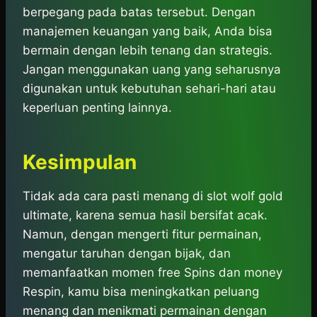
berpegang pada batas tersebut. Dengan
manajemen keuangan yang baik, Anda bisa
bermain dengan lebih tenang dan strategis.
Jangan menggunakan uang yang seharusnya
digunakan untuk kebutuhan sehari-hari atau
keperluan penting lainnya.
Kesimpulan
Tidak ada cara pasti menang di slot wolf gold
ultimate, karena semua hasil bersifat acak.
Namun, dengan mengerti fitur permainan,
mengatur taruhan dengan bijak, dan
memanfaatkan momen free Spins dan money
Respin, kamu bisa meningkatkan peluang
menang dan menikmati permainan dengan