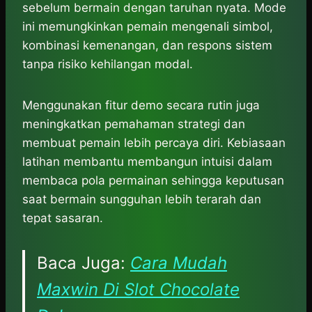
sebelum bermain dengan taruhan nyata. Mode
ini memungkinkan pemain mengenali simbol,
kombinasi kemenangan, dan respons sistem
tanpa risiko kehilangan modal.
Menggunakan fitur demo secara rutin juga
meningkatkan pemahaman strategi dan
membuat pemain lebih percaya diri. Kebiasaan
latihan membantu membangun intuisi dalam
membaca pola permainan sehingga keputusan
saat bermain sungguhan lebih terarah dan
tepat sasaran.
Baca Juga:
Cara Mudah
Maxwin Di Slot Chocolate