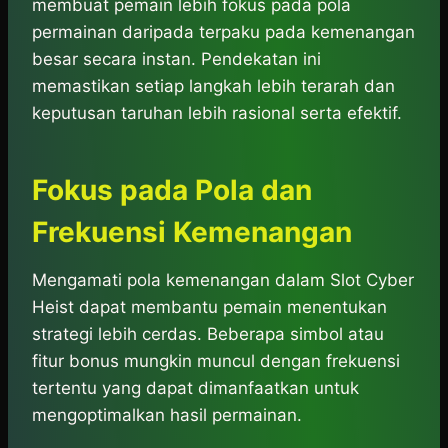
membuat pemain lebih fokus pada pola
permainan daripada terpaku pada kemenangan
besar secara instan. Pendekatan ini
memastikan setiap langkah lebih terarah dan
keputusan taruhan lebih rasional serta efektif.
Fokus pada Pola dan
Frekuensi Kemenangan
Mengamati pola kemenangan dalam Slot Cyber
Heist dapat membantu pemain menentukan
strategi lebih cerdas. Beberapa simbol atau
fitur bonus mungkin muncul dengan frekuensi
tertentu yang dapat dimanfaatkan untuk
mengoptimalkan hasil permainan.