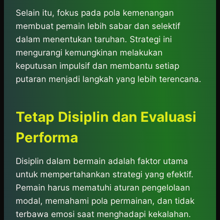
Selain itu, fokus pada pola kemenangan
membuat pemain lebih sabar dan selektif
dalam menentukan taruhan. Strategi ini
mengurangi kemungkinan melakukan
keputusan impulsif dan membantu setiap
putaran menjadi langkah yang lebih terencana.
Tetap Disiplin dan Evaluasi
Performa
Disiplin dalam bermain adalah faktor utama
untuk mempertahankan strategi yang efektif.
Pemain harus mematuhi aturan pengelolaan
modal, memahami pola permainan, dan tidak
terbawa emosi saat menghadapi kekalahan.