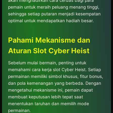
akan menghadirkan cara cerdas bagi para
pemain untuk meraih peluang menang tinggi,
sehingga setiap putaran menjadi kesempatan
optimal untuk mendapatkan hadiah besar.
Pahami Mekanisme dan
Aturan Slot Cyber Heist
Sebelum mulai bermain, penting untuk
memahami cara kerja slot Cyber Heist. Setiap
permainan memiliki simbol khusus, fitur bonus,
dan pola kemenangan yang berbeda. Dengan
mengetahui mekanisme ini, pemain dapat
membuat keputusan lebih tepat saat
menentukan taruhan dan memilih mode
permainan.