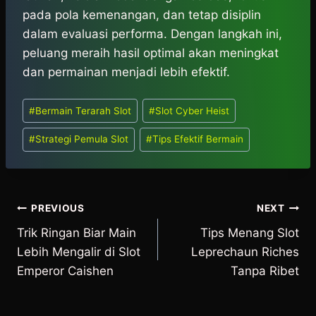
pada pola kemenangan, dan tetap disiplin
dalam evaluasi performa. Dengan langkah ini,
peluang meraih hasil optimal akan meningkat
dan permainan menjadi lebih efektif.
Post
#
Bermain Terarah Slot
#
Slot Cyber Heist
Tags:
#
Strategi Pemula Slot
#
Tips Efektif Bermain
Post
PREVIOUS
NEXT
Trik Ringan Biar Main
Tips Menang Slot
navigation
Lebih Mengalir di Slot
Leprechaun Riches
Emperor Caishen
Tanpa Ribet