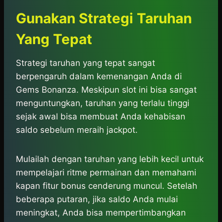
Gunakan Strategi Taruhan
Yang Tepat
Strategi taruhan yang tepat sangat
berpengaruh dalam kemenangan Anda di
Gems Bonanza. Meskipun slot ini bisa sangat
menguntungkan, taruhan yang terlalu tinggi
sejak awal bisa membuat Anda kehabisan
saldo sebelum meraih jackpot.
Mulailah dengan taruhan yang lebih kecil untuk
mempelajari ritme permainan dan memahami
kapan fitur bonus cenderung muncul. Setelah
beberapa putaran, jika saldo Anda mulai
meningkat, Anda bisa mempertimbangkan