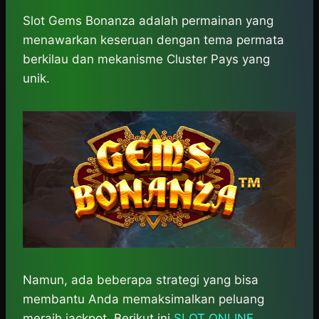
h
a
e
e
k
i
h
a
c
s
l
y
n
a
Slot Gems Bonanza adalah permainan yang
t
e
s
e
p
e
r
menawarkan keseruan dengan tema permata
s
b
e
g
e
e
berkilau dan mekanisme Cluster Pays yang
A
o
n
r
unik.
p
o
g
a
p
k
e
m
r
Namun, ada beberapa strategi yang bisa
membantu Anda memaksimalkan peluang
meraih jackpot. Berikut ini
SLOT ONLINE