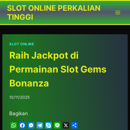
Skip
SLOT ONLINE PERKALIAN
to
TINGGI
content
SLOT ONLINE
Raih Jackpot di
Permainan Slot Gems
Bonanza
10/11/2025
Bagikan
W
F
M
T
S
L
X
S