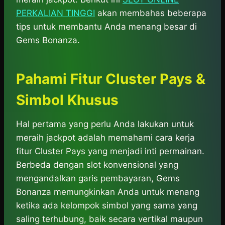
PERKALIAN TINGGI
akan membahas beberapa
tips untuk membantu Anda menang besar di
Gems Bonanza.
Pahami Fitur Cluster Pays &
Simbol Khusus
Hal pertama yang perlu Anda lakukan untuk
meraih jackpot adalah memahami cara kerja
fitur Cluster Pays yang menjadi inti permainan.
Berbeda dengan slot konvensional yang
mengandalkan garis pembayaran, Gems
Bonanza memungkinkan Anda untuk menang
ketika ada kelompok simbol yang sama yang
saling terhubung, baik secara vertikal maupun