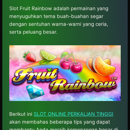
h
a
e
e
k
i
h
a
c
s
l
y
n
a
Slot Fruit Rainbow adalah permainan yang
t
e
s
e
p
e
r
menyuguhkan tema buah-buahan segar
s
b
e
g
e
e
dengan sentuhan warna-warni yang ceria,
A
o
n
r
serta peluang besar.
p
o
g
a
p
k
e
m
r
Berikut ini
SLOT ONLINE PERKALIAN TINGGI
akan membahas beberapa tips yang dapat
membantu Anda meraih kemenangan besar di