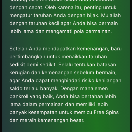
dengan cepat. Oleh karena itu, penting untuk
mengatur taruhan Anda dengan bijak. Mulailah
dengan taruhan kecil agar Anda bisa bermain
lebih lama dan mengamati pola permainan.
Setelah Anda mendapatkan kemenangan, baru
pertimbangkan untuk menaikkan taruhan
sedikit demi sedikit. Selalu tentukan batasan
kerugian dan kemenangan sebelum bermain,
agar Anda dapat menghindari risiko kehilangan
saldo terlalu banyak. Dengan manajemen
bankroll yang baik, Anda bisa bertahan lebih
lama dalam permainan dan memiliki lebih
banyak kesempatan untuk memicu Free Spins
dan meraih kemenangan besar.