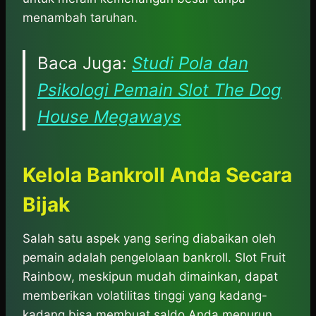
menambah taruhan.
Baca Juga:
Studi Pola dan
Psikologi Pemain Slot The Dog
House Megaways
Kelola Bankroll Anda Secara
Bijak
Salah satu aspek yang sering diabaikan oleh
pemain adalah pengelolaan bankroll. Slot Fruit
Rainbow, meskipun mudah dimainkan, dapat
memberikan volatilitas tinggi yang kadang-
kadang bisa membuat saldo Anda menurun