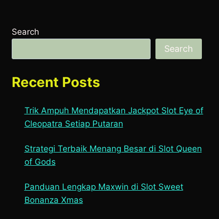
Search
Search
Recent Posts
Trik Ampuh Mendapatkan Jackpot Slot Eye of
Cleopatra Setiap Putaran
Strategi Terbaik Menang Besar di Slot Queen
of Gods
Panduan Lengkap Maxwin di Slot Sweet
Bonanza Xmas