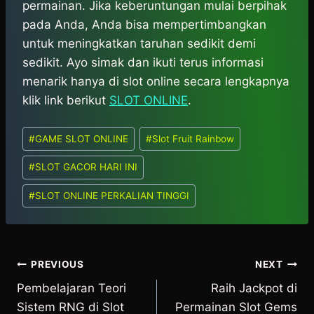
permainan. Jika keberuntungan mulai berpihak
pada Anda, Anda bisa mempertimbangkan
untuk meningkatkan taruhan sedikit demi
sedikit. Ayo simak dan ikuti terus informasi
menarik hanya di slot online secara lengkapnya
klik link berikut
SLOT ONLINE
.
Post
#
GAME SLOT ONLINE
#
Slot Fruit Rainbow
Tags:
#
SLOT GACOR HARI INI
#
SLOT ONLINE PERKALIAN TINGGI
Post
PREVIOUS
NEXT
Pembelajaran Teori
Raih Jackpot di
navigation
Sistem RNG di Slot
Permainan Slot Gems