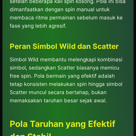
setelah beberapa kali spin kosong. Pola ini bisa
dimanfaatkan dengan spin manual untuk
membaca ritme permainan sebelum masuk ke
fase yang lebih agresif.
Peran Simbol Wild dan Scatter
Simbol Wild membantu melengkapi kombinasi
simbol, sedangkan Scatter biasanya memicu
free spin. Pola bermain yang efektif adalah
tetap konsisten melakukan spin hingga simbol
Scatter muncul secara bertahap, bukan
memaksakan taruhan besar sejak awal.
Pola Taruhan yang Efektif