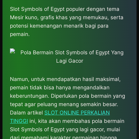
h
a
e
e
k
i
h
a
c
s
l
y
n
a
Slot Symbols of Egypt populer dengan tema
t
e
s
e
p
e
r
Mesir kuno, grafis khas yang memukau, serta
s
b
e
g
e
e
potensi kemenangan menarik bagi para
A
o
n
r
pemain.
p
o
g
a
p
k
e
m
r
Namun, untuk mendapatkan hasil maksimal,
pemain tidak bisa hanya mengandalkan
keberuntungan. Diperlukan pola bermain yang
tepat agar peluang menang semakin besar.
Dalam artikel
SLOT ONLINE PERKALIAN
TINGGI
ini, kita akan membahas pola bermain
Slot Symbols of Egypt yang lagi gacor, mulai
dari memahami karakter permainan hingga