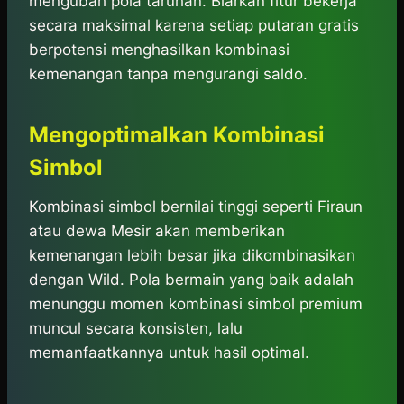
mengubah pola taruhan. Biarkan fitur bekerja
secara maksimal karena setiap putaran gratis
berpotensi menghasilkan kombinasi
kemenangan tanpa mengurangi saldo.
Mengoptimalkan Kombinasi
Simbol
Kombinasi simbol bernilai tinggi seperti Firaun
atau dewa Mesir akan memberikan
kemenangan lebih besar jika dikombinasikan
dengan Wild. Pola bermain yang baik adalah
menunggu momen kombinasi simbol premium
muncul secara konsisten, lalu
memanfaatkannya untuk hasil optimal.