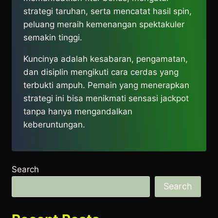
strategi taruhan, serta mencatat hasil spin,
peluang meraih kemenangan spektakuler
semakin tinggi.
Kuncinya adalah kesabaran, pengamatan,
dan disiplin mengikuti cara cerdas yang
terbukti ampuh. Pemain yang menerapkan
strategi ini bisa menikmati sensasi jackpot
tanpa hanya mengandalkan
keberuntungan.
Search
Search