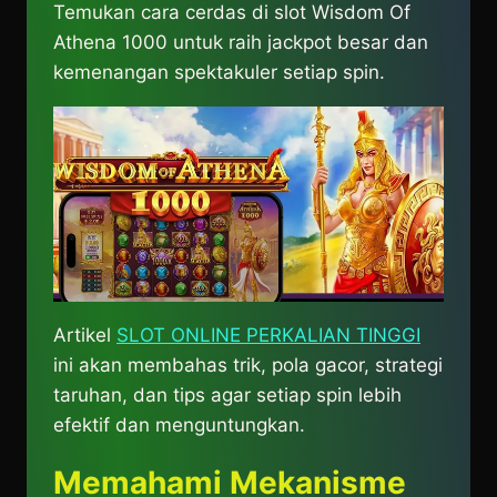
Temukan cara cerdas di slot Wisdom Of
Athena 1000 untuk raih jackpot besar dan
kemenangan spektakuler setiap spin.
Artikel
SLOT ONLINE PERKALIAN TINGGI
ini akan membahas trik, pola gacor, strategi
taruhan, dan tips agar setiap spin lebih
efektif dan menguntungkan.
Memahami Mekanisme