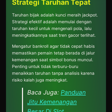
Strategi Taruhan Tepat
Taruhan bijak adalah kunci meraih jackpot.
Strategi efektif adalah memulai dengan
taruhan kecil untuk mengenali pola, lalu
meningkatkannya saat tren gacor terlihat.
Mengatur bankroll agar tidak cepat habis
memastikan pemain tetap berada di jalur
kemenangan saat simbol bonus muncul.
Penting untuk tidak terburu-buru
menaikkan taruhan tanpa analisis karena
risiko kalah juga meningkat.
Baca Juga:
Panduan
Jitu Kemenangan
Besar Di Slot