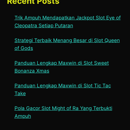
Recent Posts
Trik Ampuh Mendapatkan Jackpot Slot Eye of
Cleopatra Setiap Putaran
Strategi Terbaik Menang Besar di Slot Queen
of Gods
Panduan Lengkap Maxwin di Slot Sweet
Bonanza Xmas
Panduan Lengkap Maxwin di Slot Tic Tac
Take
Pola Gacor Slot Might of Ra Yang Terbukti
Ampuh