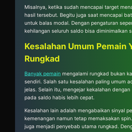
Misalnya, ketika sudah mencapai target mena
hasil tersebut. Begitu juga saat mencapai b
untuk balas modal. Dengan pengaturan seperti
kehilangan seluruh saldo bisa diminimalkan s
Kesalahan Umum Pemain 
Rungkad
Banyak pemain
mengalami rungkad bukan kare
sendiri. Salah satu kesalahan paling umum 
jelas. Selain itu, mengejar kekalahan dengan
pada saldo habis lebih cepat.
Kesalahan lain adalah mengabaikan sinyal pe
kemenangan namun tetap memaksakan spin. Ku
juga menjadi penyebab utama rungkad. Deng