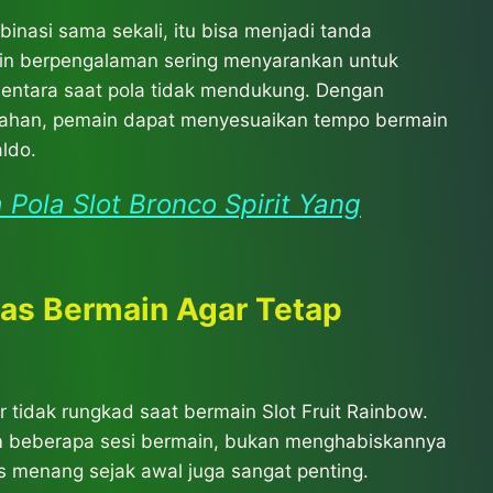
inasi sama sekali, itu bisa menjadi tanda
in berpengalaman sering menyarankan untuk
mentara saat pola tidak mendukung. Dengan
ahan, pemain dapat menyesuaikan tempo bermain
ldo.
Pola Slot Bronco Spirit Yang
as Bermain Agar Tetap
tidak rungkad saat bermain Slot Fruit Rainbow.
 beberapa sesi bermain, bukan menghabiskannya
s menang sejak awal juga sangat penting.