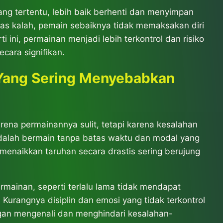
ng tertentu, lebih baik berhenti dan menyimpan
atas kalah, pemain sebaiknya tidak memaksakan diri
 ini, permainan menjadi lebih terkontrol dan risiko
ecara signifikan.
Yang Sering Menyebabkan
na permainannya sulit, tetapi karena kesalahan
adalah bermain tanpa batas waktu dan modal yang
 menaikkan taruhan secara drastis sering berujung
rmainan, seperti terlalu lama tidak mendapat
rangnya disiplin dan emosi yang tidak terkontrol
an mengenali dan menghindari kesalahan-