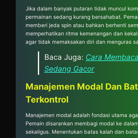
Jika dalam banyak putaran tidak muncul komb
permainan sedang kurang bersahabat. Pema
memberi jeda spin atau bahkan berhenti se
memperhatikan ritme kemenangan dan kekal
agar tidak memaksakan diri dan menguras sa
Baca Juga:
Cara Membaca 
Sedang Gacor
Manajemen Modal Dan Bat
Terkontrol
Manajemen modal adalah fondasi utama agar 
Pemain disarankan membagi modal ke dalam
sekaligus. Menentukan batas kalah dan bata