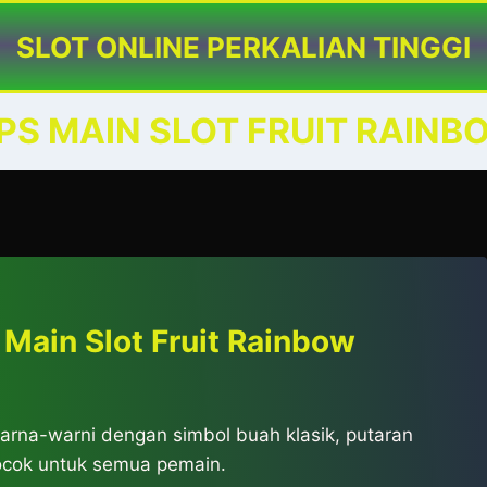
SLOT ONLINE PERKALIAN TINGGI
IPS MAIN SLOT FRUIT RAINB
 Main Slot Fruit Rainbow
arna-warni dengan simbol buah klasik, putaran
ocok untuk semua pemain.