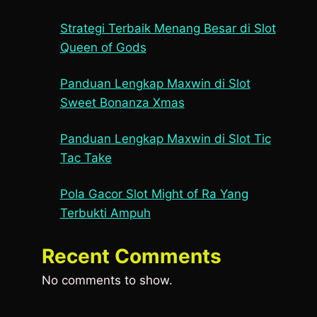
Strategi Terbaik Menang Besar di Slot
Queen of Gods
Panduan Lengkap Maxwin di Slot
Sweet Bonanza Xmas
Panduan Lengkap Maxwin di Slot Tic
Tac Take
Pola Gacor Slot Might of Ra Yang
Terbukti Ampuh
Recent Comments
No comments to show.