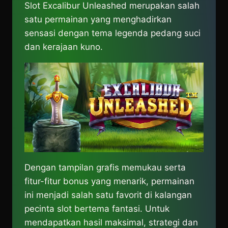
Slot Excalibur Unleashed merupakan salah
satu permainan yang menghadirkan
sensasi dengan tema legenda pedang suci
dan kerajaan kuno.
Dengan tampilan grafis memukau serta
fitur-fitur bonus yang menarik, permainan
ini menjadi salah satu favorit di kalangan
pecinta slot bertema fantasi. Untuk
mendapatkan hasil maksimal, strategi dan