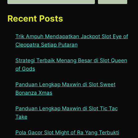
Recent Posts
Trik Ampuh Mendapatkan Jackpot Slot Eye of
Cleopatra Setiap Putaran
Strategi Terbaik Menang Besar di Slot Queen
of Gods
Panduan Lengkap Maxwin di Slot Sweet
Bonanza Xmas
Panduan Lengkap Maxwin di Slot Tic Tac
Take
Pola Gacor Slot Might of Ra Yang Terbukti