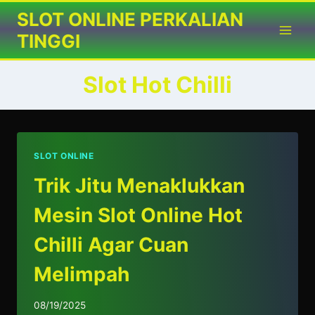
Skip
SLOT ONLINE PERKALIAN
to
TINGGI
content
Slot Hot Chilli
SLOT ONLINE
Trik Jitu Menaklukkan
Mesin Slot Online Hot
Chilli Agar Cuan
Melimpah
08/19/2025