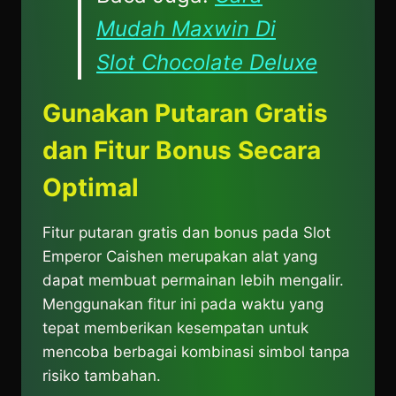
Mudah Maxwin Di
Slot Chocolate Deluxe
Gunakan Putaran Gratis
dan Fitur Bonus Secara
Optimal
Fitur putaran gratis dan bonus pada Slot
Emperor Caishen merupakan alat yang
dapat membuat permainan lebih mengalir.
Menggunakan fitur ini pada waktu yang
tepat memberikan kesempatan untuk
mencoba berbagai kombinasi simbol tanpa
risiko tambahan.