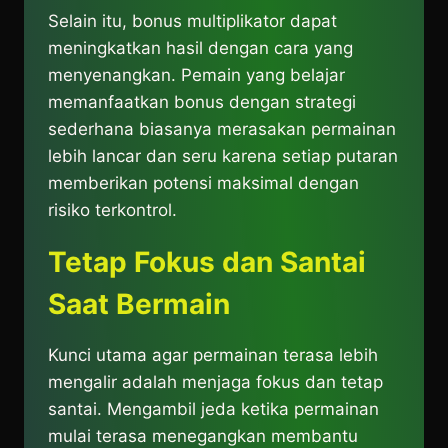
Selain itu, bonus multiplikator dapat
meningkatkan hasil dengan cara yang
menyenangkan. Pemain yang belajar
memanfaatkan bonus dengan strategi
sederhana biasanya merasakan permainan
lebih lancar dan seru karena setiap putaran
memberikan potensi maksimal dengan
risiko terkontrol.
Tetap Fokus dan Santai
Saat Bermain
Kunci utama agar permainan terasa lebih
mengalir adalah menjaga fokus dan tetap
santai. Mengambil jeda ketika permainan
mulai terasa menegangkan membantu