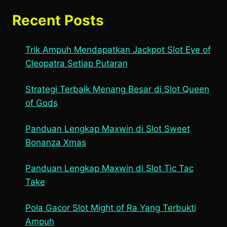
Recent Posts
Trik Ampuh Mendapatkan Jackpot Slot Eye of
Cleopatra Setiap Putaran
Strategi Terbaik Menang Besar di Slot Queen
of Gods
Panduan Lengkap Maxwin di Slot Sweet
Bonanza Xmas
Panduan Lengkap Maxwin di Slot Tic Tac
Take
Pola Gacor Slot Might of Ra Yang Terbukti
Ampuh