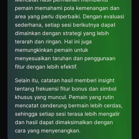
pemain memahami pola kemenangan dan
area yang perlu diperbaiki. Dengan evaluasi
sederhana, setiap sesi berikutnya dapat
dimainkan dengan strategi yang lebih
terarah dan ringan. Hal ini juga
memungkinkan pemain untuk
menyesuaikan taruhan dan penggunaan
fitur dengan lebih efektif.
Selain itu, catatan hasil memberi insight
tentang frekuensi fitur bonus dan simbol
khusus yang muncul. Pemain yang rutin
mencatat cenderung bermain lebih cerdas,
sehingga setiap sesi terasa lebih mengalir
dan hasil dapat dimaksimalkan dengan
cara yang menyenangkan.