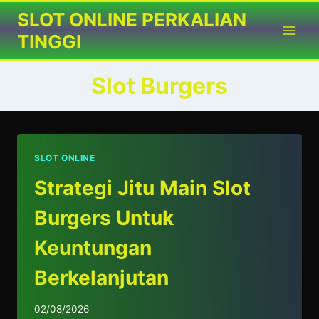
Skip
SLOT ONLINE PERKALIAN
to
TINGGI
content
Slot Burgers
SLOT ONLINE
Strategi Jitu Main Slot
Burgers Untuk
Keuntungan
Berkelanjutan
02/08/2026