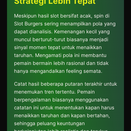
Strategi Lebih Tepat
Meskipun hasil slot bersifat acak, spin di
Slot Burgers sering menampilkan pola yang
dapat dianalisis. Kemenangan kecil yang
muncul berturut-turut biasanya menjadi
sinyal momen tepat untuk menaikkan
taruhan. Mengamati pola ini membantu
pemain bermain lebih rasional dan tidak
hanya mengandalkan feeling semata.
Catat hasil beberapa putaran terakhir untuk
menemukan tren tertentu. Pemain
berpengalaman biasanya menggunakan
catatan ini untuk menentukan kapan harus
menaikkan taruhan dan kapan bertahan,
sehingga peluang keuntungan