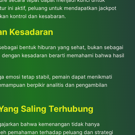
r ini aktif, peluang untuk mendapatkan jackpot
kan kontrol dan kesabaran.
an Kesadaran
sebagai bentuk hiburan yang sehat, bukan sebagai
n dengan kesadaran berarti memahami bahwa hasil
 emosi tetap stabil, pemain dapat menikmati
kemampuan berpikir analitis dan pengambilan
 Yang Saling Terhubung
ngajarkan bahwa kemenangan tidak hanya
 oleh pemahaman terhadap peluang dan strategi