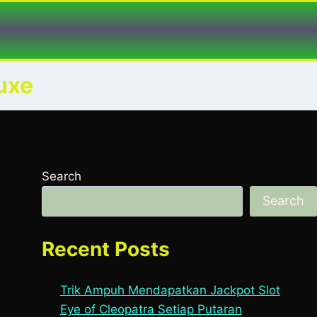
uxe
Search
Search
Recent Posts
Trik Ampuh Mendapatkan Jackpot Slot
Eye of Cleopatra Setiap Putaran