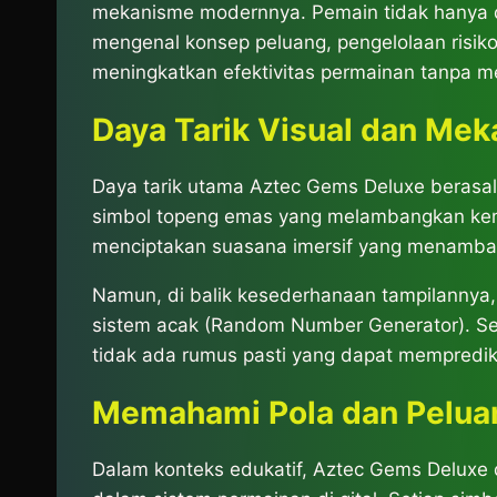
mekanisme modernnya. Pemain tidak hanya dia
mengenal konsep peluang, pengelolaan risik
meningkatkan efektivitas permainan tanpa 
Daya Tarik Visual dan Me
Daya tarik utama Aztec Gems Deluxe berasal
simbol topeng emas yang melambangkan kema
menciptakan suasana imersif yang menamba
Namun, di balik kesederhanaan tampilannya, 
sistem acak (Random Number Generator). Seti
tidak ada rumus pasti yang dapat mempredi
Memahami Pola dan Pelu
Dalam konteks edukatif, Aztec Gems Deluxe 