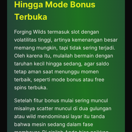
Hingga Mode Bonus
Terbuka
Forging Wilds termasuk slot dengan
volatilitas tinggi, artinya kemenangan besar
memang mungkin, tapi tidak sering terjadi.
Oleh karena itu, mulailah bermain dengan
taruhan kecil hingga sedang, agar saldo
tetap aman saat menunggu momen
terbaik, seperti mode bonus atau free
spins terbuka.
Setelah fitur bonus mulai sering muncul
misalnya scatter muncul di dua gulungan
atau wild mendominasi layar itu tanda
bahwa mesin sedang dalam fase