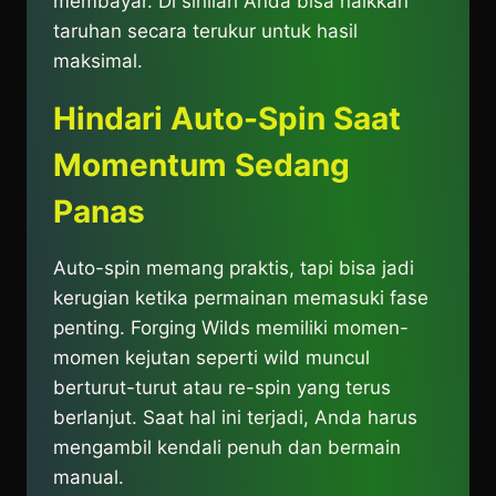
membayar. Di sinilah Anda bisa naikkan
taruhan secara terukur untuk hasil
maksimal.
Hindari Auto-Spin Saat
Momentum Sedang
Panas
Auto-spin memang praktis, tapi bisa jadi
kerugian ketika permainan memasuki fase
penting. Forging Wilds memiliki momen-
momen kejutan seperti wild muncul
berturut-turut atau re-spin yang terus
berlanjut. Saat hal ini terjadi, Anda harus
mengambil kendali penuh dan bermain
manual.